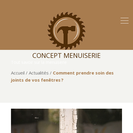
CONCEPT MENUISERIE
Tout savoir sur la menuiserie
Accueil
/
Actualités
/
Comment prendre soin des
joints de vos fenêtres ?